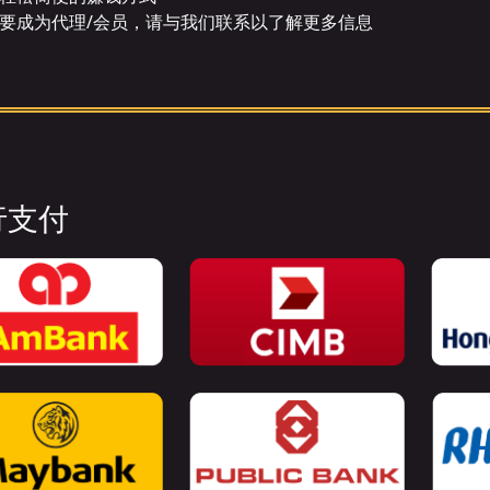
要成为代理/会员，请与我们联系以了解更多信息
行支付