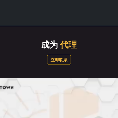
成为
代理
立即联系